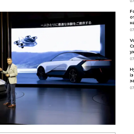
07
F
о
н
07
V
C
у
07
H
і
з
07