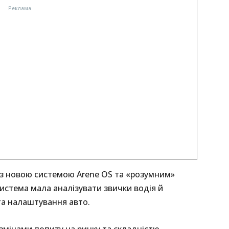
з новою системою Arene OS та «розумним»
Система мала аналізувати звички водія й
а налаштування авто.
 змінами попиту на ринку та складністю