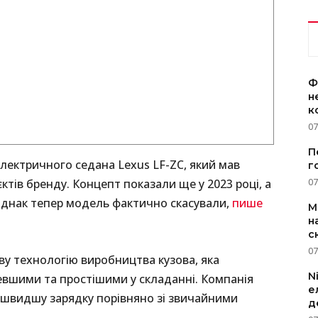
Ф
н
к
07
П
лектричного седана Lexus LF-ZC, який мав
г
07
тів бренду. Концепт показали ще у 2023 році, а
 однак тепер модель фактично скасували,
пише
M
н
с
07
у технологію виробництва кузова, яка
N
вшими та простішими у складанні. Компанія
е
 швидшу зарядку порівняно зі звичайними
д