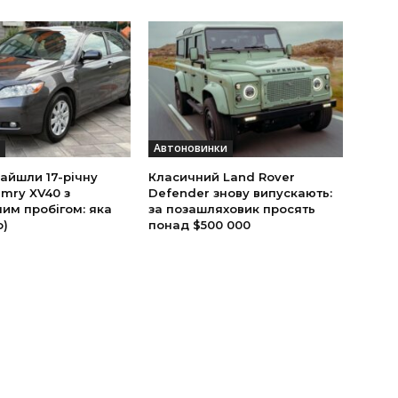
Автоновинки
найшли 17-річну
Класичний Land Rover
mry XV40 з
Defender знову випускають:
им пробігом: яка
за позашляховик просять
о)
понад $500 000