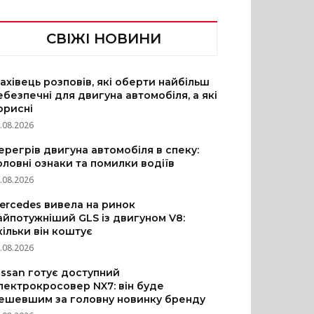
СВІЖІ НОВИНИ
ахівець розповів, які оберти найбільш
ебезпечні для двигуна автомобіля, а які
орисні
.08.2026
ерегрів двигуна автомобіля в спеку:
оловні ознаки та помилки водіїв
.08.2026
ercedes вивела на ринок
айпотужніший GLS із двигуном V8:
кільки він коштує
.08.2026
issan готує доступний
лектрокросовер NX7: він буде
ешевшим за головну новинку бренду