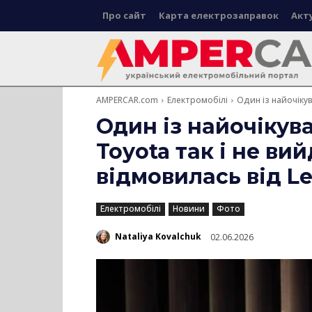
Про сайт
Карта електрозаправок
Акт
AMPERCAR.com
Електромобілі
Один із найочікув
Один із найочікув
Toyota так і не ви
відмовилась від Le
Електромобілі
Новини
Фото
Nataliya Kovalchuk
02.06.2026