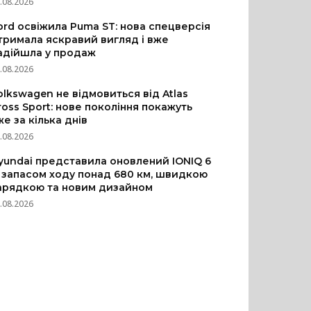
.08.2026
ord освіжила Puma ST: нова спецверсія
тримала яскравий вигляд і вже
адійшла у продаж
.08.2026
olkswagen не відмовиться від Atlas
ross Sport: нове покоління покажуть
же за кілька днів
.08.2026
yundai представила оновлений IONIQ 6
з запасом ходу понад 680 км, швидкою
арядкою та новим дизайном
.08.2026