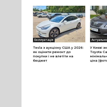
Експлуатація
Актуально
Tesla з аукціону США у 2026:
У Києві з
як оцінити ремонт до
Toyota Ca
покупки і не влетіти на
мінімальн
бюджет
ціна (фот