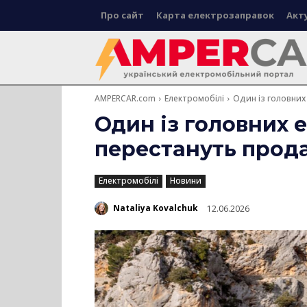
Про сайт
Карта електрозаправок
Акт
AMPERCAR.com
Електромобілі
Один із головних
Один із головних 
перестануть прода
Електромобілі
Новини
Nataliya Kovalchuk
12.06.2026