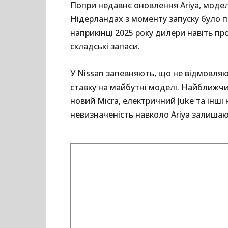
Попри недавнє оновлення Ariya, модел
Нідерландах з моменту запуску було п
наприкінці 2025 року дилери навіть п
складські запаси.
У Nissan запевняють, що не відмовляю
ставку на майбутні моделі. Найближч
новий Micra, електричний Juke та інші
невизначеність навколо Ariya залиша