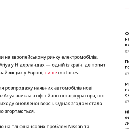
Ф
н
к
07
и на європейському ринку електромобілів.
П
iya у Нідерландах — одній із країн, де попит
г
найвищих у Європі,
пише
motor.es.
07
M
ля розпродажу наявних автомобілів нові
н
с
 Ariya зникла з офіційного конфігуратора, що
07
виходу оновленої версії. Однак згодом стало
но згортаються.
N
е
д
 на тлі фінансових проблем Nissan та