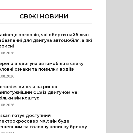
СВІЖІ НОВИНИ
ахівець розповів, які оберти найбільш
ебезпечні для двигуна автомобіля, а які
орисні
.08.2026
ерегрів двигуна автомобіля в спеку:
оловні ознаки та помилки водіїв
.08.2026
ercedes вивела на ринок
айпотужніший GLS із двигуном V8:
кільки він коштує
.08.2026
issan готує доступний
лектрокросовер NX7: він буде
ешевшим за головну новинку бренду