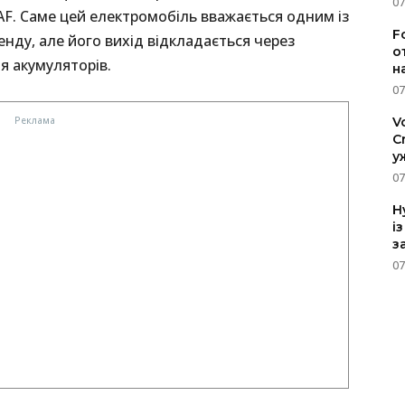
07
AF. Саме цей електромобіль вважається одним із
F
нду, але його вихід відкладається через
о
я акумуляторів.
н
07
V
C
у
07
H
і
з
07