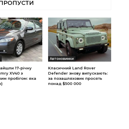
 ПРОПУСТИ
Автоновинки
найшли 17-річну
Класичний Land Rover
mry XV40 з
Defender знову випускають:
им пробігом: яка
за позашляховик просять
о)
понад $500 000