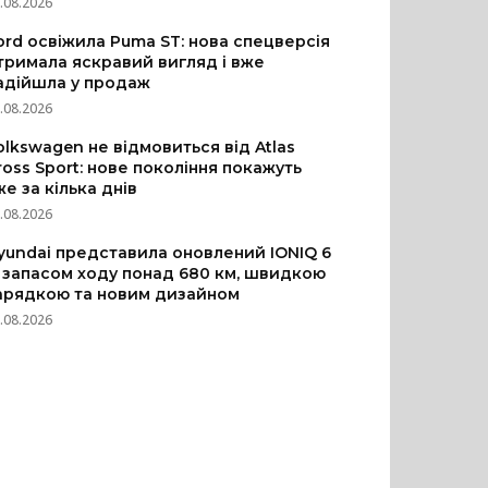
.08.2026
ord освіжила Puma ST: нова спецверсія
тримала яскравий вигляд і вже
адійшла у продаж
.08.2026
olkswagen не відмовиться від Atlas
ross Sport: нове покоління покажуть
же за кілька днів
.08.2026
yundai представила оновлений IONIQ 6
з запасом ходу понад 680 км, швидкою
арядкою та новим дизайном
.08.2026