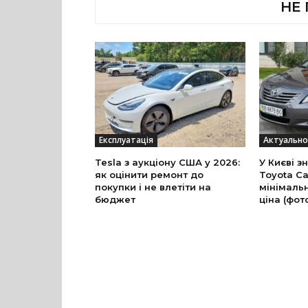
НЕ
Експлуатація
Актуально
Tesla з аукціону США у 2026:
У Києві з
як оцінити ремонт до
Toyota Ca
покупки і не влетіти на
мінімальн
бюджет
ціна (фот