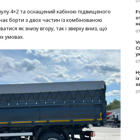
07
улу 4×2 та оснащений кабіною підвищеного
F
о
чає борти з двох частин із комбінованою
н
атися як знизу вгору, так і зверху вниз, що
07
х умовах.
V
C
у
07
H
і
з
07