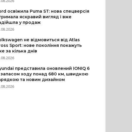
.08.2026
ord освіжила Puma ST: нова спецверсія
тримала яскравий вигляд і вже
адійшла у продаж
.08.2026
olkswagen не відмовиться від Atlas
ross Sport: нове покоління покажуть
же за кілька днів
.08.2026
yundai представила оновлений IONIQ 6
з запасом ходу понад 680 км, швидкою
арядкою та новим дизайном
.08.2026