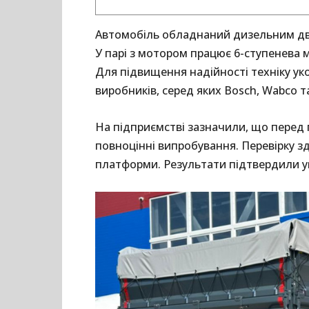
Автомобіль обладнаний дизельним двиг
У парі з мотором працює 6-ступенева м
Для підвищення надійності техніку ук
виробників, серед яких Bosch, Wabco та
На підприємстві зазначили, що пере
повноцінні випробування. Перевірку зд
платформи. Результати підтвердили уні