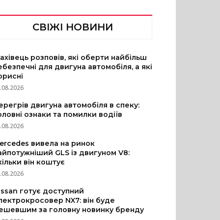
СВІЖІ НОВИНИ
ахівець розповів, які оберти найбільш
ебезпечні для двигуна автомобіля, а які
орисні
.08.2026
ерегрів двигуна автомобіля в спеку:
оловні ознаки та помилки водіїв
.08.2026
ercedes вивела на ринок
айпотужніший GLS із двигуном V8:
кільки він коштує
.08.2026
issan готує доступний
лектрокросовер NX7: він буде
ешевшим за головну новинку бренду