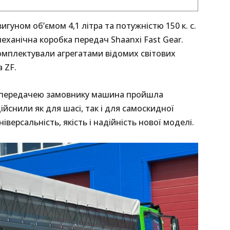
уном об’ємом 4,1 літра та потужністю 150 к. с.
еханічна коробка передач Shaanxi Fast Gear.
омплектували агрегатами відомих світових
 ZF.
д передачею замовнику машина пройшла
ійснили як для шасі, так і для самоскидної
версальність, якість і надійність нової моделі.