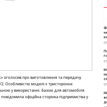
Ф
н
к
07
П
г
07
M
н
с» оголосив про виготовлення та передачу
с
/2. Особливістю моделі є тристороннє
07
льною у використанні. Базою для автомобіля
N
 повідомила офіційна сторінка підприємства у
е
д