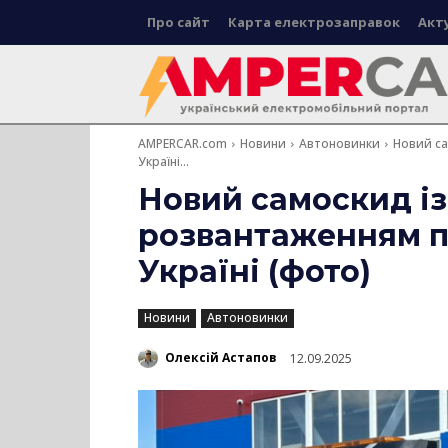
Про сайт
Карта електрозаправок
Акт
AMPERCAR.com
Новини
Автоновинки
Новий са
Україні...
Новий самоскид із
розвантаженням п
Україні (фото)
Новини
Автоновинки
Олексій Астапов
12.09.2025