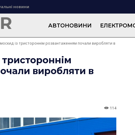
уальні новини
АВТОНОВИНИ
ЕЛЕКТРОМО
москид із тристороннім розвантаженням почали виробляти в
 тристороннім
очали виробляти в
114