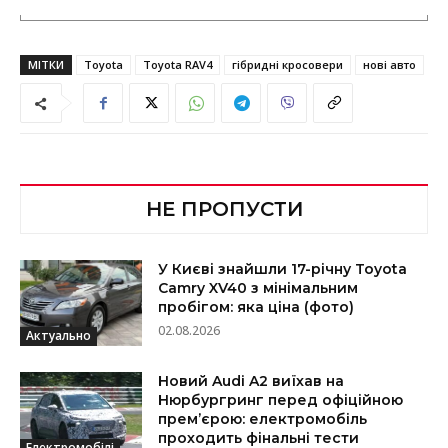
МІТКИ
Toyota
Toyota RAV4
гібридні кросовери
нові авто
НЕ ПРОПУСТИ
У Києві знайшли 17-річну Toyota
Camry XV40 з мінімальним
пробігом: яка ціна (фото)
02.08.2026
Актуально
Новий Audi A2 виїхав на
Нюрбургринг перед офіційною
прем’єрою: електромобіль
проходить фінальні тести
Електромобілі