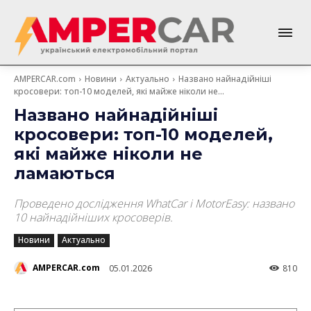
AMPERCAR.com
Новини
Актуально
Названо найнадійніші
кросовери: топ-10 моделей, які майже ніколи не...
Названо найнадійніші
кросовери: топ-10 моделей,
які майже ніколи не
ламаються
Проведено дослідження WhatCar і MotorEasy: названо
10 найнадійніших кросоверів.
Новини
Актуально
AMPERCAR.com
05.01.2026
810