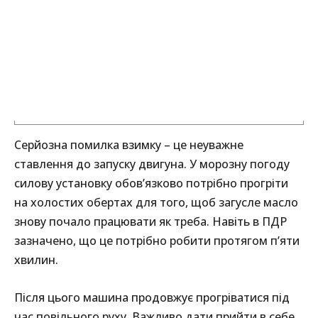
Серйозна помилка взимку – це неуважне
ставлення до запуску двигуна. У морозну погоду
силову установку обов’язково потрібно прогріти
на холостих обертах для того, щоб загусле масло
знову почало працювати як треба. Навіть в ПДР
зазначено, що це потрібно робити протягом п’яти
хвилин.
Після цього машина продовжує прогріватися під
час повільного руху. Важливо дати прийти в себе