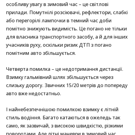
особливу увагу в зимовий час – це світлові
прилади. Помутнілі розсіювачі, рефлектори, слабкі
або перегорілі лампочки в темний час доби
помітно знижують видимість. Це погано не тільки
для власника транспортного засобу, а й для інших
учасників руху, оскільки ризик ДТП з погано
помітним авто збільшується.
Четверта помилка – це недотримання дистанції.
Взимку гальмівний шлях збільшується через
слизьку дорогу. Звичних 15/20 метрів до попереду
авто вже недостатньо.
І найнебезпечнішою помилкою взимку є літній
стиль водіння. Багато катаються в ожеледь так
само, як зазвичай, з високою швидкістю, різкими
поворотами. Але літні маневри в зимовий час