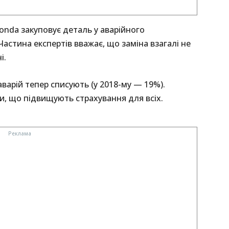
onda закуповує деталь у аварійного
астина експертів вважає, що заміна взагалі не
і.
варій тепер списують (у 2018-му — 19%).
и, що підвищують страхування для всіх.