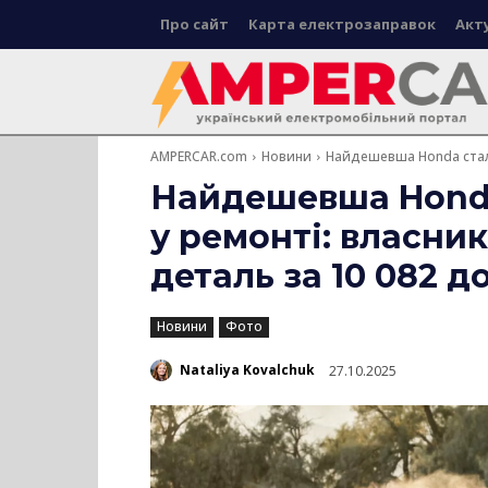
Про сайт
Карта електрозаправок
Акт
AMPERCAR.com
Новини
Найдешевша Honda стала
Найдешевша Hond
у ремонті: власник
деталь за 10 082 д
Новини
Фото
Nataliya Kovalchuk
27.10.2025