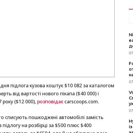
N
е
д
07
F
о
н
07
дня підлога кузова коштує $10 082 за каталогом
V
ть від вартості нового пікапа ($40 000) і
C
 року ($12 000),
розповідає
carscoops.com.
у
07
сто списують пошкоджені автомобілі замість
H
 підлогу на розбірці за $500 плюс $400
і
з