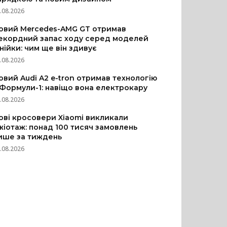
.08.2026
овий Mercedes-AMG GT отримав
екордний запас ходу серед моделей
інійки: чим ще він здивує
.08.2026
овий Audi A2 e-tron отримав технологію
 Формули-1: навіщо вона електрокару
.08.2026
ові кросовери Xiaomi викликали
жіотаж: понад 100 тисяч замовлень
ише за тиждень
.08.2026