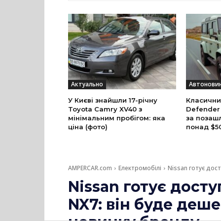
Актуально
Автонови
У Києві знайшли 17-річну
Класични
Toyota Camry XV40 з
Defender
мінімальним пробігом: яка
за позаш
ціна (фото)
понад $5