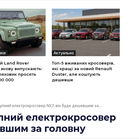
нки
Актуально
й Land Rover
Топ-5 вживаних кросоверів,
 знову випускають:
які кращі за новий Renault
ляховик просять
Duster, але коштують
00 000
дешевше