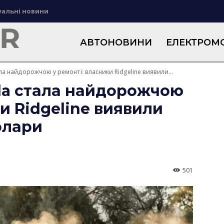
уальні новини
АВТОНОВИНИ
ЕЛЕКТРОМО
 найдорожчою у ремонті: власники Ridgeline виявили...
a стала найдорожчою
и Ridgeline виявили
олари
501