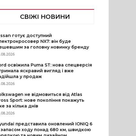
СВІЖІ НОВИНИ
issan готує доступний
лектрокросовер NX7: він буде
ешевшим за головну новинку бренду
.08.2026
ord освіжила Puma ST: нова спецверсія
тримала яскравий вигляд і вже
адійшла у продаж
.08.2026
olkswagen не відмовиться від Atlas
ross Sport: нове покоління покажуть
же за кілька днів
.08.2026
yundai представила оновлений IONIQ 6
з запасом ходу понад 680 км, швидкою
арядкою та новим дизайном