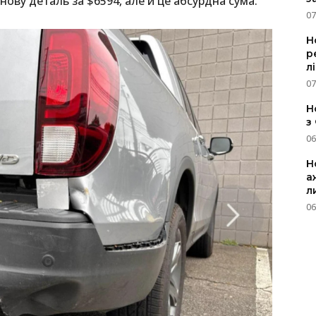
ову деталь за $6594, але й це абсурдна сума.
07
Н
р
л
07
Н
з
06
Н
а
л
06