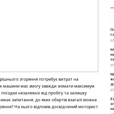
П
г
07
M
н
с
07
N
рішнього згоряння потребує витрат на
е
д
ик машини має змогу завжди знімати максимум
07
с поїздки незалежно від пробігу та залишку
F
никає запитання: до яких обертів взагалі можна
о
ряння? На нього відповів досвідчений моторист
н