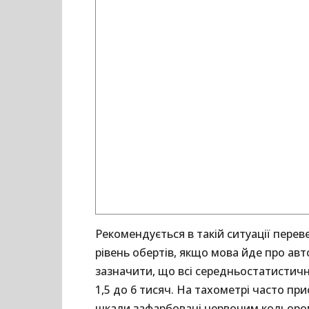
Рекомендується в такій ситуації пере
рівень обертів, якщо мова йде про ав
зазначити, що всі середньостатистичн
1,5 до 6 тисяч. На тахометрі часто при
шкали зафарбовані червоним кольором.