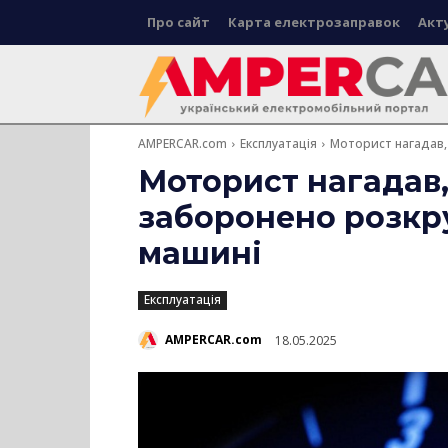
Про сайт
Карта електрозаправок
Акт
AMPERCAR.com
Експлуатація
Моторист нагадав, 
Моторист нагадав,
заборонено розкр
машині
Експлуатація
AMPERCAR.com
18.05.2025