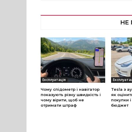
НЕ
Експлуатація
Експлуата
Чому спідометр і навігатор
Tesla з а
показують різну швидкість і
як оцінит
чому вірити, щоб не
покупки і
отримати штраф
бюджет