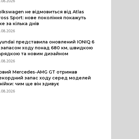
.08.2026
olkswagen не відмовиться від Atlas
ross Sport: нове покоління покажуть
же за кілька днів
.08.2026
yundai представила оновлений IONIQ 6
з запасом ходу понад 680 км, швидкою
арядкою та новим дизайном
.08.2026
овий Mercedes-AMG GT отримав
екордний запас ходу серед моделей
інійки: чим ще він здивує
.08.2026