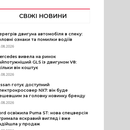
СВІЖІ НОВИНИ
ерегрів двигуна автомобіля в спеку:
оловні ознаки та помилки водіїв
.08.2026
ercedes вивела на ринок
айпотужніший GLS із двигуном V8:
кільки він коштує
.08.2026
issan готує доступний
лектрокросовер NX7: він буде
ешевшим за головну новинку бренду
.08.2026
ord освіжила Puma ST: нова спецверсія
тримала яскравий вигляд і вже
адійшла у продаж