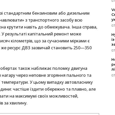
07
V
 зі стандартним бензиновим або дизельним
C
у
ичавлювати» з транспортного засобу всю
07
жна крутити навіть до обмежувача. Інша справа,
. У результаті капітальний ремонт може
H
і
исяч кілометрів, що за сучасними мірками є
з
 же ресурс ДВЗ зазвичай становить 250—350
07
Н
р
их обертах також наближає поломку двигуна
л
я нагару через неповне згоряння пального та
07
 температури. У цьому випадку автовласнику
дини: частіше їздити обережно та плавно, але
вати на максимумі своїх можливостей,
в за хвилину.