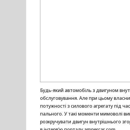
Будь-який автомобіль з двигуном внут
обслуговування. Але при цьому власн
потужності з силового агрегату під ча
пального. У такі моменти мимоволі ви
розкручувати двигун внутрішнього зго
в інтерв’ю порталу ampercar.com.