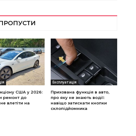
 ПРОПУСТИ
ція
Експлуатація
укціону США у 2026:
Прихована функція в авто,
и ремонт до
про яку не знають водії:
 не влетіти на
навіщо затискати кнопки
склопідйомника