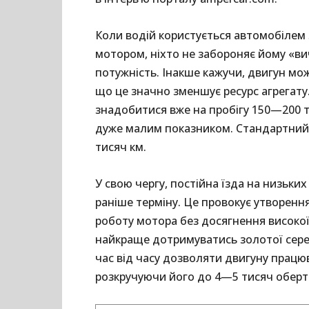
Коли водій користується автомобілем
мотором, ніхто не забороняє йому «в
потужність. Інакше кажучи, двигун мо
що це значно зменшує ресурс агрегату
знадобитися вже на пробігу 150—200 т
дуже малим показником. Стандартний
тисяч км.
У свою чергу, постійна їзда на низьк
раніше терміну. Це провокує утворенн
роботу мотора без досягнення високої
найкраще дотримуватись золотої сере
час від часу дозволяти двигуну працю
розкручуючи його до 4—5 тисяч оберті