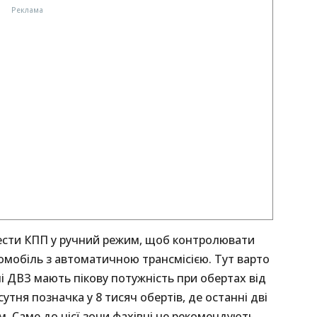
вести КПП у ручний режим, щоб контролювати
томобіль з автоматичною трансмісією. Тут варто
і ДВЗ мають пікову потужність при обертах від
сутня позначка у 8 тисяч обертів, де останні дві
 Саме до цієї зони фахівці не рекомендують