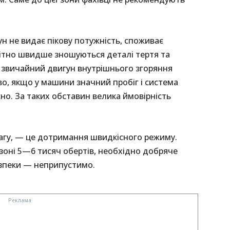
ун не видає пікову потужність, споживає
мітно швидше зношуються деталі тертя та
, звичайний двигун внутрішнього згоряння
во, якщо у машини значний пробіг і система
о. За таких обставин велика ймовірність
вагу, — це дотримання швидкісного режиму.
зоні 5—6 тисяч обертів, необхідно добряче
безпеки — неприпустимо.