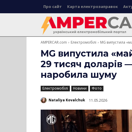
Про сайт
Карта електрозаправок
Акт
AMPERCAR.com
Електромобілі
MG випустила «май
MG випустила «май
29 тисяч доларів 
наробила шуму
Електромобілі
Новини
Фото
Nataliya Kovalchuk
11.05.2026