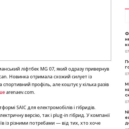
Ф
н
к
07
П
г
анський ліфтбек MG 07, який одразу привернув
07
ycan. Новинка отримала схожий силует із
а спортивний профіль, але коштує у кілька разів
M
н
ше
arenaev.com.
с
07
ормі SAIC для електромобілів і гібридів.
N
тричну версію, так і plug-in гібрид. У компанії
е
в із різними потребами — від тих, хто хоче
д