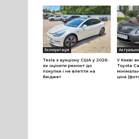
Експлуатація
Актуально
Tesla з аукціону США у 2026:
У Києві з
як оцінити ремонт до
Toyota Ca
покупки і не влетіти на
мінімальн
бюджет
ціна (фот