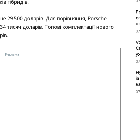
07
ів гібридів.
F
о
е 29 500 доларів. Для порівняння, Porsche
н
134 тисяч доларів. Топові комплектації нового
07
рів.
V
C
у
07
H
і
з
07