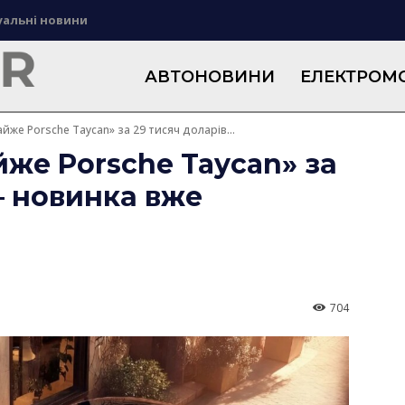
уальні новини
АВТОНОВИНИ
ЕЛЕКТРОМО
же Porsche Taycan» за 29 тисяч доларів...
же Porsche Taycan» за
— новинка вже
704