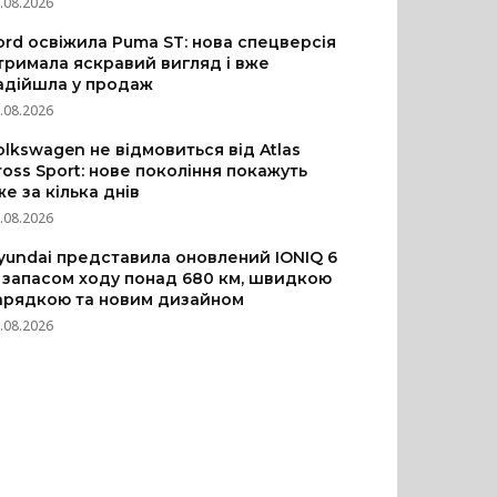
.08.2026
ord освіжила Puma ST: нова спецверсія
тримала яскравий вигляд і вже
адійшла у продаж
.08.2026
olkswagen не відмовиться від Atlas
ross Sport: нове покоління покажуть
же за кілька днів
.08.2026
yundai представила оновлений IONIQ 6
з запасом ходу понад 680 км, швидкою
арядкою та новим дизайном
.08.2026