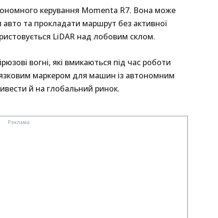
тономного керування Momenta R7. Вона може
и авто та прокладати маршрут без активної
ористовується LiDAR над лобовим склом.
юзові вогні, які вмикаються під час роботи
в’язковим маркером для машин із автономним
ивести й на глобальний ринок.