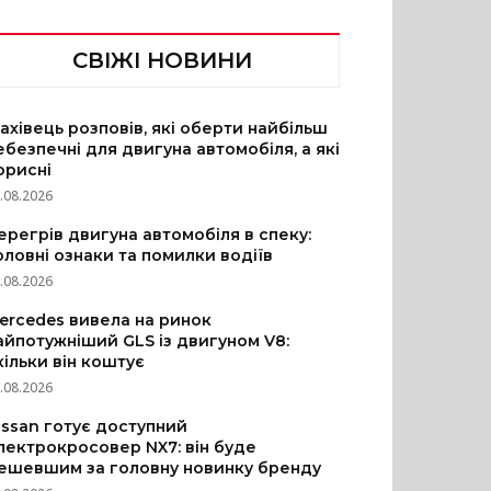
СВІЖІ НОВИНИ
ахівець розповів, які оберти найбільш
ебезпечні для двигуна автомобіля, а які
орисні
.08.2026
ерегрів двигуна автомобіля в спеку:
оловні ознаки та помилки водіїв
.08.2026
ercedes вивела на ринок
айпотужніший GLS із двигуном V8:
кільки він коштує
.08.2026
issan готує доступний
лектрокросовер NX7: він буде
ешевшим за головну новинку бренду