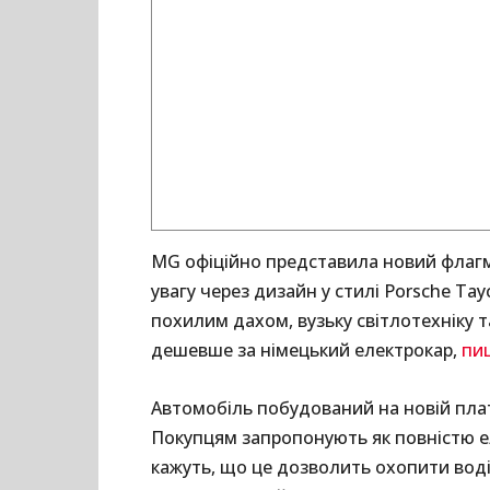
MG офіційно представила новий флагм
увагу через дизайн у стилі Porsche Ta
похилим дахом, вузьку світлотехніку т
дешевше за німецький електрокар,
пи
Автомобіль побудований на новій платф
Покупцям запропонують як повністю елек
кажуть, що це дозволить охопити водії