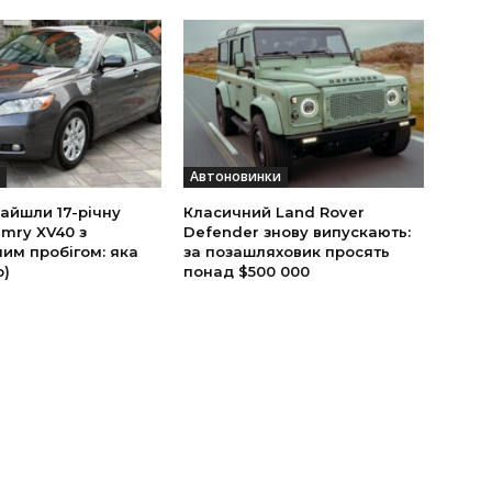
Автоновинки
найшли 17-річну
Класичний Land Rover
mry XV40 з
Defender знову випускають:
им пробігом: яка
за позашляховик просять
о)
понад $500 000