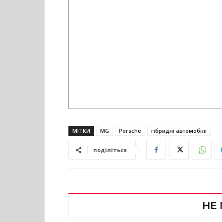
МІТКИ
MG
Porsche
гібридні автомобілі
поділіться
НЕ