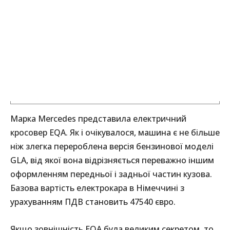
Марка Mercedes представила електричний
кросовер EQA. Як і очікувалося, машина є не більше
ніж злегка перероблена версія бензинової моделі
GLA, від якої вона відрізняється переважно іншим
оформленням передньої і задньої частин кузова.
Базова вартість електрокара в Німеччині з
урахуванням ПДВ становить 47540 євро.
Якщо зовнішність EQA була великим секретом, то