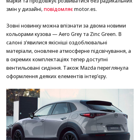
марки та продовжує розвиватися без радикальних
змін у дизайні,
повідомляє
motor.es.
Зовні новинку можна впізнати за двома новими
кольорами кузова — Aero Grey та Zinc Green. В
салоні з’явилися якісніші оздоблювальні
матеріали, оновлене атмосферне підсвічування, а
в окремих комплектаціях тепер доступні
вентильовані сидіння. Також Mazda переглянула
оформлення деяких елементів інтер’єру.