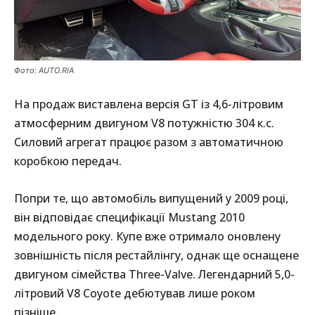
Фото: AUTO.RIA
На продаж виставлена версія GT із 4,6-літровим
атмосферним двигуном V8 потужністю 304 к.с.
Силовий агрегат працює разом з автоматичною
коробкою передач.
Попри те, що автомобіль випущений у 2009 році,
він відповідає специфікації Mustang 2010
модельного року. Купе вже отримало оновлену
зовнішність після рестайлінгу, однак ще оснащене
двигуном сімейства Three-Valve. Легендарний 5,0-
літровий V8 Coyote дебютував лише роком
пізніше.