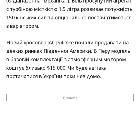
(6-діапазонна “механіка”). Біль просунутий агрегат
с турбіною місткістю 1,5 літра розвиває потужність
150 кінських сил та опціонально постачатиметься
з варіатором.
Новий кросовер JAC JS4 вже почали продавати на
деяких ринках Південної Америки. В Перу модель
в базовій комплектації з атмосферним мотором
коштує близько $15 000. Чи буде автівка
постачатися в України поки невідомо.