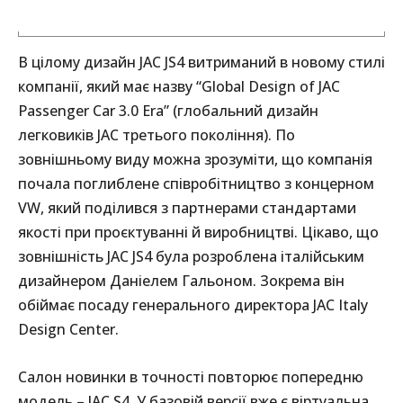
В цілому дизайн JAC JS4 витриманий в новому стилі
компанії, який має назву “Global Design of JAC
Passenger Car 3.0 Era” (глобальний дизайн
легковиків JAC третього покоління). По
зовнішньому виду можна зрозуміти, що компанія
почала поглиблене співробітництво з концерном
VW, який поділився з партнерами стандартами
якості при проєктуванні й виробництві. Цікаво, що
зовнішність JAC JS4 була розроблена італійським
дизайнером Даніелем Гальоном. Зокрема він
обіймає посаду генерального директора JAC Italy
Design Center.
Салон новинки в точності повторює попередню
модель – JAC S4. У базовій версії вже є віртуальна