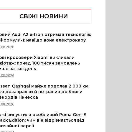
СВІЖІ НОВИНИ
овий Audi A2 e-tron отримав технологію
 Формули-1: навіщо вона електрокару
.08.2026
ові кросовери Xiaomi викликали
жіотаж: понад 100 тисяч замовлень
ише за тиждень
.08.2026
issan Qashqai майже подолав 2 000 км
ез дозаправки й потрапив до Книги
екордів Гіннесса
.08.2026
ord випустила особливий Puma Gen-E
lack Edition: чим він відрізняється від
вичайної версії