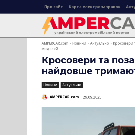
Про сайт
Карта електрозаправок
Акт
AMPERCAR.com
Новини
Актуально
Кросовери 
моделей
Кросовери та поз
найдовше тримають
Новини
Актуально
AMPERCAR.com
29.09.2025