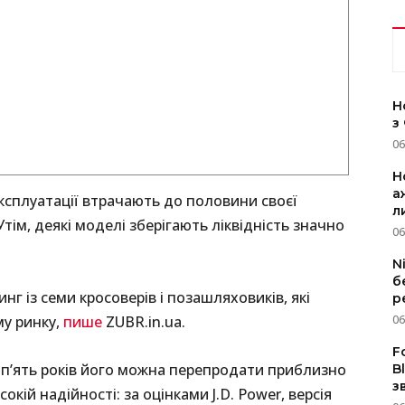
Н
з
06
Н
а
 експлуатації втрачають до половини своєї
л
Утім, деякі моделі зберігають ліквідність значно
06
N
б
нг із семи кросоверів і позашляховиків, які
р
у ринку,
пише
ZUBR.in.ua.
06
F
п’ять років його можна перепродати приблизно
B
з
сокій надійності: за оцінками J.D. Power, версія