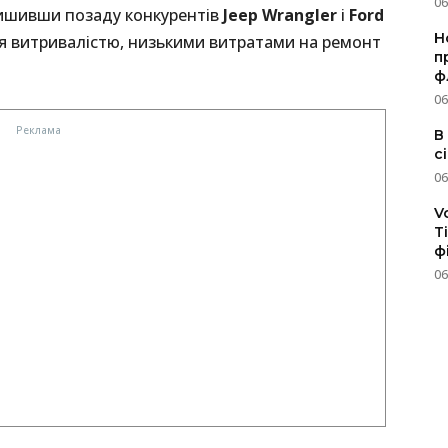
06
алишивши позаду конкурентів
Jeep Wrangler
і
Ford
Н
ься витривалістю, низькими витратами на ремонт
п
ф
06
В
с
06
V
T
ф
06