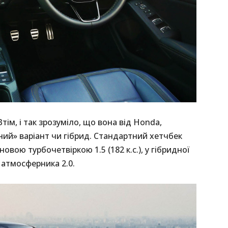
ім, і так зрозуміло, що вона від Honda,
ний» варіант чи гібрид. Стандартний хетчбек
овою турбочетвіркою 1.5 (182 к.с.), у гібридної
 атмосферника 2.0.