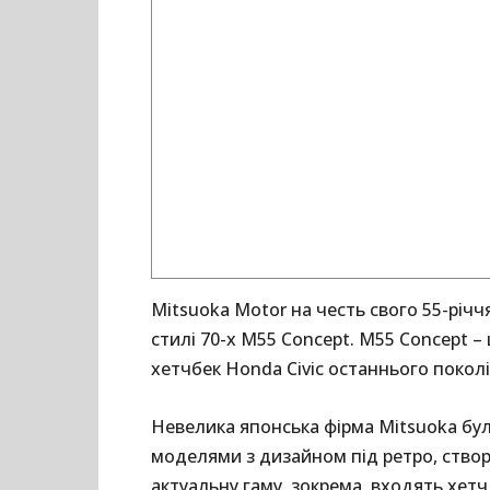
Mitsuoka Motor на честь свого 55-річч
стилі 70-х M55 Concept. M55 Concept –
хетчбек Honda Civic останнього поколі
Невелика японська фірма Mitsuoka була
моделями з дизайном під ретро, ​​ство
актуальну гаму, зокрема, входять хетч