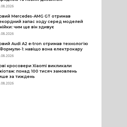
.08.2026
овий Mercedes-AMG GT отримав
екордний запас ходу серед моделей
інійки: чим ще він здивує
.08.2026
овий Audi A2 e-tron отримав технологію
 Формули-1: навіщо вона електрокару
.08.2026
ові кросовери Xiaomi викликали
жіотаж: понад 100 тисяч замовлень
ише за тиждень
.08.2026