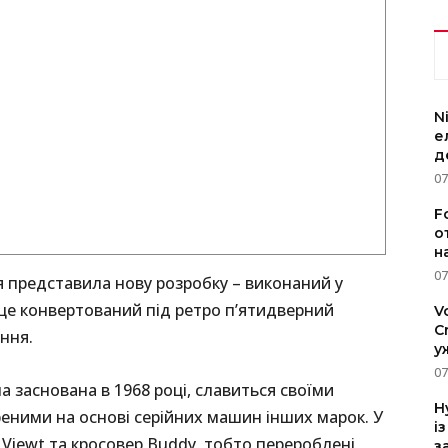
N
е
д
07
F
о
н
07
я представила нову розробку – виконаний у
 це конвертований під ретро п’ятидверний
V
C
ння.
у
07
 заснована в 1968 році, славиться своїми
H
реними на основі серійних машин інших марок. У
і
 Viewt та кросовер Buddy, тобто перероблені
з