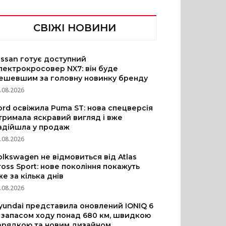
СВІЖІ НОВИНИ
issan готує доступний
лектрокросовер NX7: він буде
ешевшим за головну новинку бренду
.08.2026
ord освіжила Puma ST: нова спецверсія
тримала яскравий вигляд і вже
адійшла у продаж
.08.2026
olkswagen не відмовиться від Atlas
ross Sport: нове покоління покажуть
же за кілька днів
.08.2026
yundai представила оновлений IONIQ 6
з запасом ходу понад 680 км, швидкою
арядкою та новим дизайном