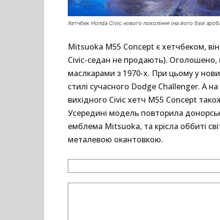
Хетчбек Honda Civic нового покоління (на його базі зро
Mitsuoka M55 Concept є хетчбеком, він
Civic-седан не продають). Оголошено
маслкарами з 1970-х. При цьому у новин
стилі сучасного Dodge Challenger. А н
вихідного Civic хетч M55 Concept так
Усередині модель повторила донорську
емблема Mitsuoka, та крісла оббиті с
металевою окантовкою.