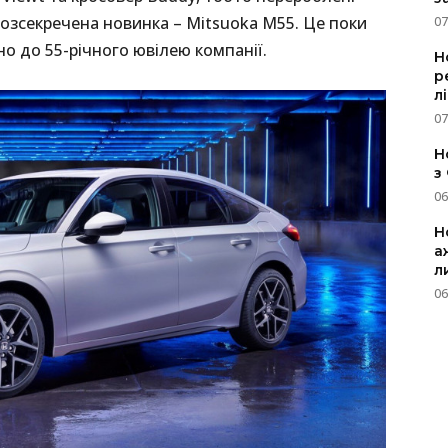
 розсекречена новинка – Mitsuoka M55. Це поки
07
о до 55-річного ювілею компанії.
Н
р
л
07
Н
з
06
Н
а
л
06