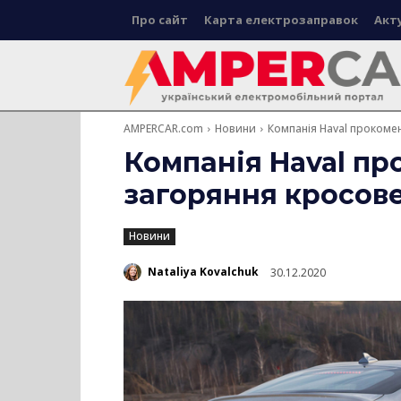
Про сайт
Карта електрозаправок
Акт
AMPERCAR.com
Новини
Компанія Haval прокоме
Компанія Haval п
загоряння кросове
Новини
Nataliya Kovalchuk
30.12.2020