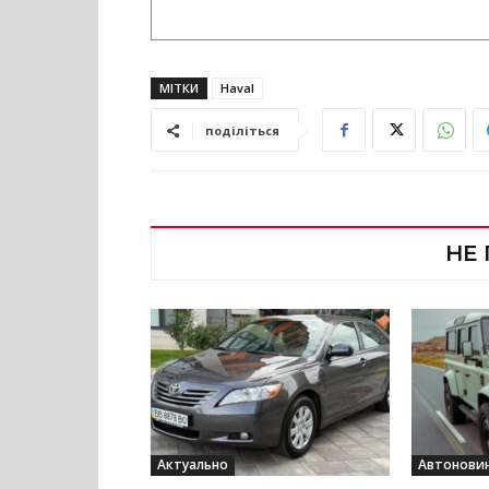
МІТКИ
Haval
поділіться
НЕ
Актуально
Автонови