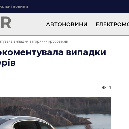
уальні новини
АВТОНОВИНИ
ЕЛЕКТРОМО
нтувала випадки загоряння кросоверів
рокоментувала випадки
рів
13