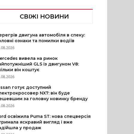
СВІЖІ НОВИНИ
ерегрів двигуна автомобіля в спеку:
оловні ознаки та помилки водіїв
.08.2026
ercedes вивела на ринок
айпотужніший GLS із двигуном V8:
кільки він коштує
.08.2026
issan готує доступний
лектрокросовер NX7: він буде
ешевшим за головну новинку бренду
.08.2026
ord освіжила Puma ST: нова спецверсія
тримала яскравий вигляд і вже
адійшла у продаж