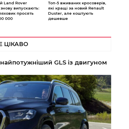
й Land Rover
Топ-5 вживаних кросоверів,
 знову випускають:
які кращі за новий Renault
ляховик просять
Duster, але коштують
00 000
дешевше
Е ЦІКАВО
 найпотужніший GLS із двигуном