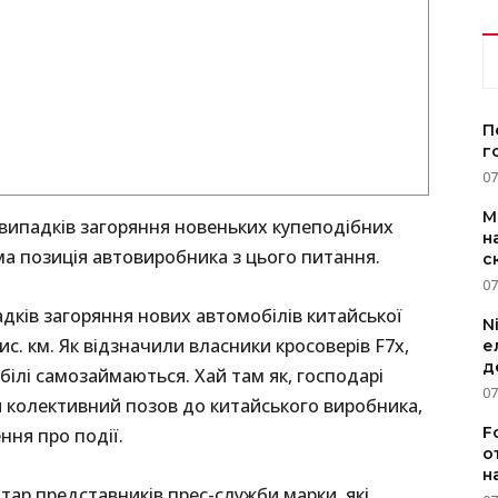
П
г
07
M
 випадків загоряння новеньких купеподібних
н
ома позиція автовиробника з цього питання.
с
07
адків загоряння нових автомобілів китайської
N
ис. км. Як відзначили власники кросоверів F7x,
е
д
білі самозаймаються. Хай там як, господарі
07
и колективний позов до китайського виробника,
F
ння про події.
о
н
ар представників прес-служби марки, які