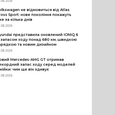
.08.2026
olkswagen не відмовиться від Atlas
ross Sport: нове покоління покажуть
же за кілька днів
.08.2026
yundai представила оновлений IONIQ 6
з запасом ходу понад 680 км, швидкою
арядкою та новим дизайном
.08.2026
овий Mercedes-AMG GT отримав
екордний запас ходу серед моделей
інійки: чим ще він здивує
.08.2026