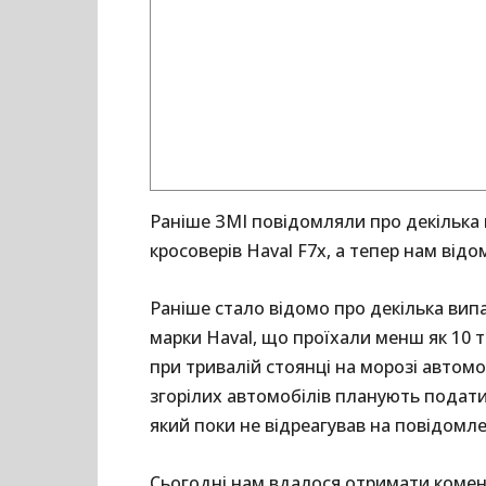
Раніше ЗМІ повідомляли про декілька
кросоверів Haval F7x, а тепер нам від
Раніше стало відомо про декілька вип
марки Haval, що проїхали менш як 10 т
при тривалій стоянці на морозі автомо
згорілих автомобілів планують подат
який поки не відреагував на повідомле
Сьогодні нам вдалося отримати комент