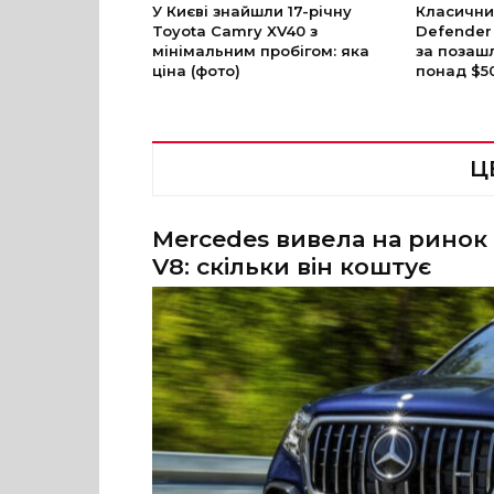
У Києві знайшли 17-річну
Класични
Toyota Camry XV40 з
Defender
мінімальним пробігом: яка
за позаш
ціна (фото)
понад $5
Ц
Mercedes вивела на ринок
V8: скільки він коштує