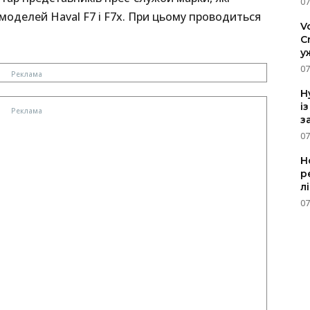
07
моделей Haval F7 і F7x. При цьому проводиться
V
C
у
07
H
і
з
07
Н
р
л
07