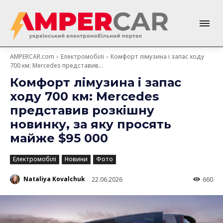
AMPERCAR.com
Електромобілі
Комфорт лімузина і запас ходу
700 км: Mercedes представив...
Комфорт лімузина і запас
ходу 700 км: Mercedes
представив розкішну
новинку, за яку просять
майже $95 000
Електромобілі
Новини
Фото
Nataliya Kovalchuk
22.06.2026
660