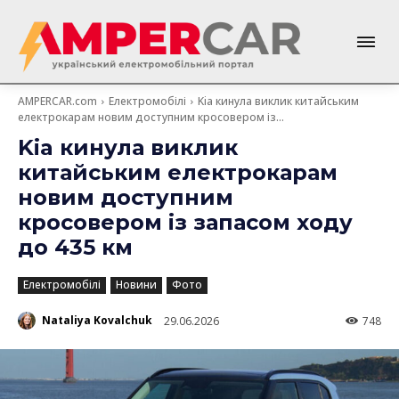
AMPERCAR.com
Електромобілі
Kia кинула виклик китайським
електрокарам новим доступним кросовером із...
Kia кинула виклик
китайським електрокарам
новим доступним
кросовером із запасом ходу
до 435 км
Електромобілі
Новини
Фото
Nataliya Kovalchuk
29.06.2026
748