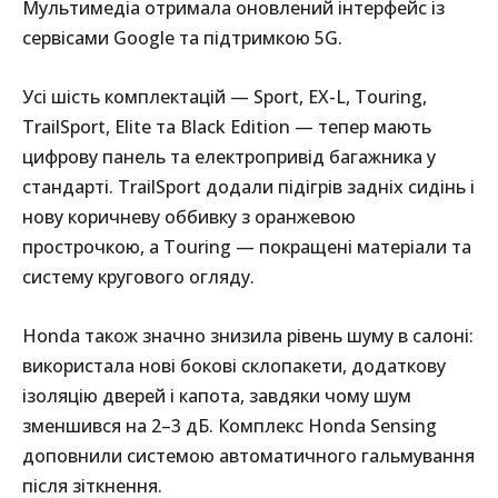
Мультимедіа отримала оновлений інтерфейс із
сервісами Google та підтримкою 5G.
Усі шість комплектацій — Sport, EX-L, Touring,
TrailSport, Elite та Black Edition — тепер мають
цифрову панель та електропривід багажника у
стандарті. TrailSport додали підігрів задніх сидінь і
нову коричневу оббивку з оранжевою
прострочкою, а Touring — покращені матеріали та
систему кругового огляду.
Honda також значно знизила рівень шуму в салоні:
використала нові бокові склопакети, додаткову
ізоляцію дверей і капота, завдяки чому шум
зменшився на 2–3 дБ. Комплекс Honda Sensing
доповнили системою автоматичного гальмування
після зіткнення.