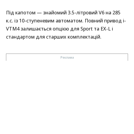
Під капотом — знайомий 3.5-літровий V6 на 285
к.с. із 10-ступеневим автоматом. Повний привод i-
VTM4 залишається опцією для Sport та EX-L і
стандартом для старших комплектацій.