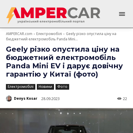
AMPERCAR.com
Електромобілі
Geely різко опустила цiну на
бюджетний електромобіль Panda Mini...
Geely різко опустила цiну на
бюджетний електромобіль
Panda Mini EV і дарує довічну
гарантію у Китаї (фото)
Електромобілі
Новини
Фото
Denys Kosar
28.09.2023
22