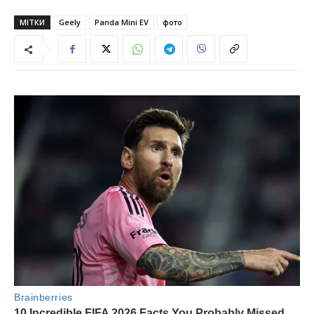
МІТКИ
Geely
Panda Mini EV
фото