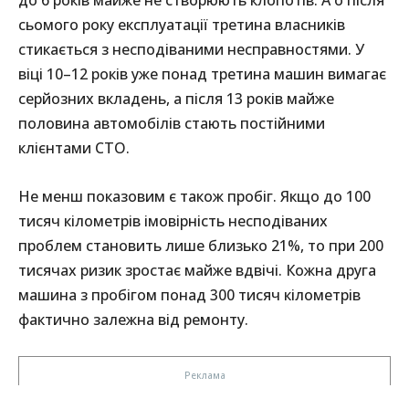
до 6 років майже не створюють клопотів. А о після
сьомого року експлуатації третина власників
стикається з несподіваними несправностями. У
віці 10–12 років уже понад третина машин вимагає
серйозних вкладень, а після 13 років майже
половина автомобілів стають постійними
клієнтами СТО.
Не менш показовим є також пробіг. Якщо до 100
тисяч кілометрів імовірність несподіваних
проблем становить лише близько 21%, то при 200
тисячах ризик зростає майже вдвічі. Кожна друга
машина з пробігом понад 300 тисяч кілометрів
фактично залежна від ремонту.