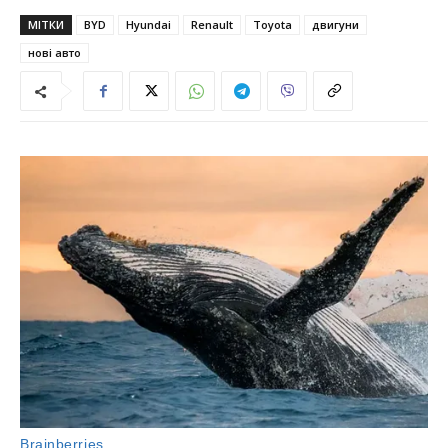
МІТКИ
BYD
Hyundai
Renault
Toyota
двигуни
нові авто