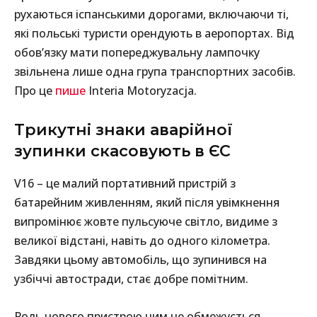
рухаються іспанськими дорогами, включаючи ті,
які польські туристи орендують в аеропортах. Від
обов’язку мати попереджувальну лампочку
звільнена лише одна група транспортних засобів.
Про це
пише
Interia Motoryzacja.
Трикутні знаки аварійної
зупинки скасовують в ЄС
V16 – це малий портативний пристрій з
батарейним живленням, який після увімкнення
випромінює жовте пульсуюче світло, видиме з
великої відстані, навіть до одного кілометра.
Завдяки цьому автомобіль, що зупинився на
узбіччі автостради, стає добре помітним.
Роль нового пристрою цим не обмежується.