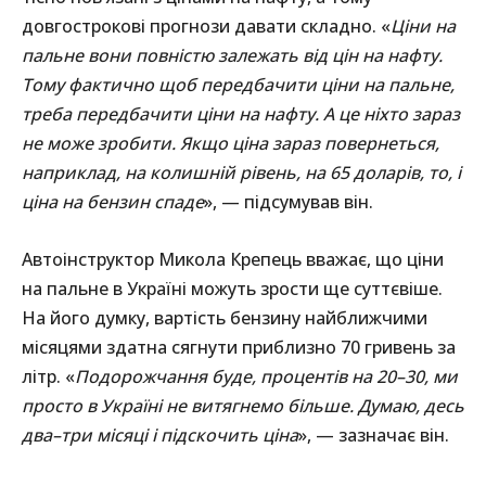
довгострокові прогнози давати складно. «
Ціни на
пальне вони повністю залежать від цін на нафту.
Тому фактично щоб передбачити ціни на пальне,
треба передбачити ціни на нафту. А це ніхто зараз
не може зробити. Якщо ціна зараз повернеться,
наприклад, на колишній рівень, на 65 доларів, то, і
ціна на бензин спаде
», — підсумував він.
Автоінструктор Микола Крепець вважає, що ціни
на пальне в Україні можуть зрости ще суттєвіше.
На його думку, вартість бензину найближчими
місяцями здатна сягнути приблизно 70 гривень за
літр. «
Подорожчання буде, процентів на 20–30, ми
просто в Україні не витягнемо більше. Думаю, десь
два–три місяці і підскочить ціна
», — зазначає він.