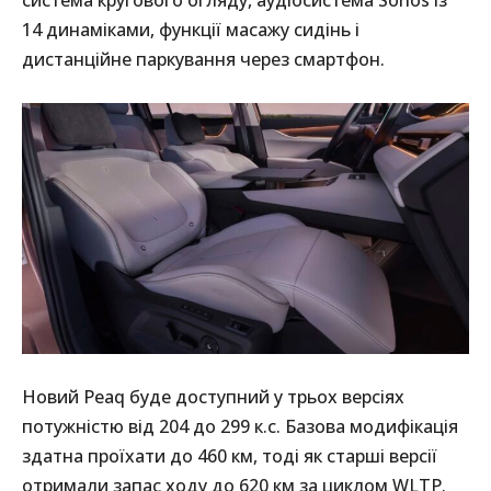
14 динаміками, функції масажу сидінь і
дистанційне паркування через смартфон.
Новий Peaq буде доступний у трьох версіях
потужністю від 204 до 299 к.с. Базова модифікація
здатна проїхати до 460 км, тоді як старші версії
отримали запас ходу до 620 км за циклом WLTP.