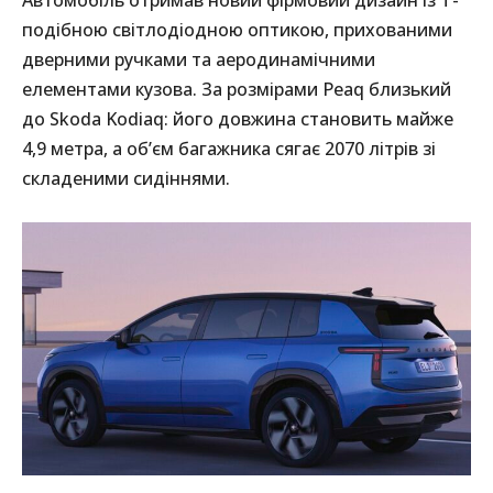
Автомобіль отримав новий фірмовий дизайн із Т-
подібною світлодіодною оптикою, прихованими
дверними ручками та аеродинамічними
елементами кузова. За розмірами Peaq близький
до Skoda Kodiaq: його довжина становить майже
4,9 метра, а об’єм багажника сягає 2070 літрів зі
складеними сидіннями.