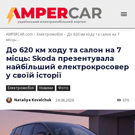
AMPERCAR.com
Електромобілі
До 620 км ходу та салон на 7
місць:...
До 620 км ходу та салон на 7
місць: Skoda презентувала
найбільший електрокросовер
у своїй історії
Електромобілі
Новини
Фото
Nataliya Kovalchuk
24.06.2026
670