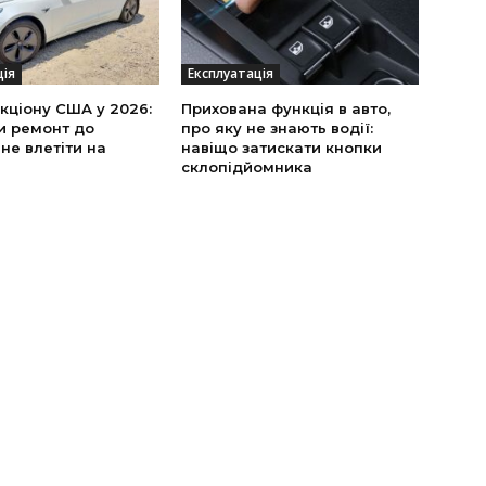
ція
Експлуатація
укціону США у 2026:
Прихована функція в авто,
и ремонт до
про яку не знають водії:
 не влетіти на
навіщо затискати кнопки
склопідйомника