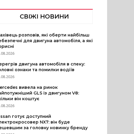
СВІЖІ НОВИНИ
ахівець розповів, які оберти найбільш
ебезпечні для двигуна автомобіля, а які
орисні
.08.2026
ерегрів двигуна автомобіля в спеку:
оловні ознаки та помилки водіїв
.08.2026
ercedes вивела на ринок
айпотужніший GLS із двигуном V8:
кільки він коштує
.08.2026
issan готує доступний
лектрокросовер NX7: він буде
ешевшим за головну новинку бренду