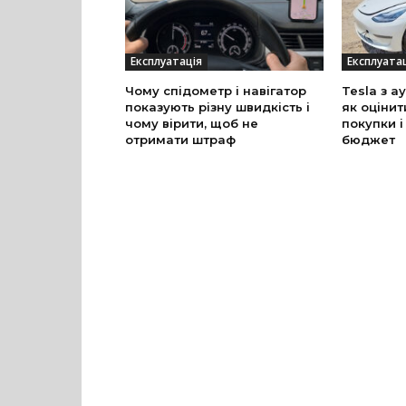
Експлуатація
Експлуата
Чому спідометр і навігатор
Tesla з а
показують різну швидкість і
як оцінит
чому вірити, щоб не
покупки і
отримати штраф
бюджет