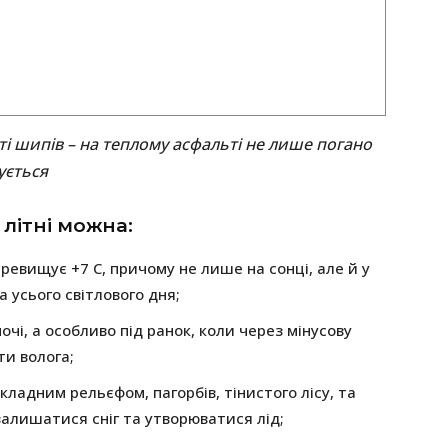
і шипів – на теплому асфальті не лише погано
ується
 літні можна:
ревищує +7 С, причому не лише на сонці, але й у
а усього світлового дня;
і, а особливо під ранок, коли через мінусову
и волога;
кладним рельєфом, пагорбів, тінистого лісу, та
 залишатися сніг та утворюватися лід;