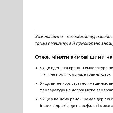
Зимова шина – незалежно від наявност
тримає машину, а й прискорено знош
Отже, міняти зимові шини на
Якщо вдень та вранці температура пе
тіні, і не протягом лише години-двох, 
Якщо ви не користуєтеся машиною вноч
температуру на дорозі може замерзат
Якщо у вашому районі немає доріг із с
інших відрізків, де на асфальті може