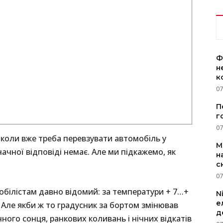
Ф
н
к
07
П
г
07
 коли вже треба перевзувати автомобіль у
M
начної відповіді немає. Але ми підкажемо, як
н
с
07
обілістам давно відомий: за температури + 7…+
N
е
. Але якби ж то градусник за бортом змінював
д
нного сонця, ранкових коливань і нічних відкатів