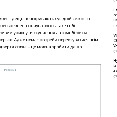
07
F
о
зимові – дещо перекривають сусідній сезон за
н
ові впевнено почуватися в таке собі
07
ливим уникнути скупчення автомобілів на
V
чергах. Адже немає потреби перевзуватися всім
C
у
ідверта спека – це можна зробити дещо
07
H
і
з
07