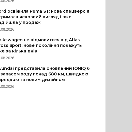
.08.2026
ord освіжила Puma ST: нова спецверсія
тримала яскравий вигляд і вже
адійшла у продаж
.08.2026
olkswagen не відмовиться від Atlas
ross Sport: нове покоління покажуть
же за кілька днів
.08.2026
yundai представила оновлений IONIQ 6
з запасом ходу понад 680 км, швидкою
арядкою та новим дизайном
.08.2026