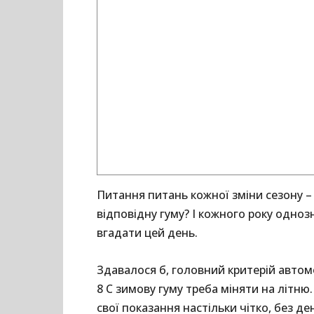
Питання питань кожної зміни сезону –
відповідну гуму? І кожного року одноз
вгадати цей день.
Здавалося б, головний критерій автом
8 С зимову гуму треба міняти на літню
свої показання настільки чітко, без де