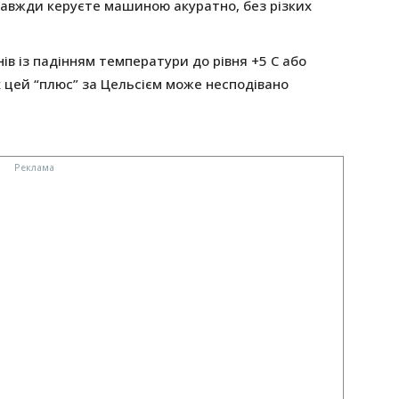
 завжди керуєте машиною акуратно, без різких
ів із падінням температури до рівня +5 С або
х цей “плюс” за Цельсієм може несподівано