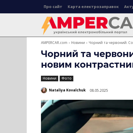
Про сайт
Карта електрозаправок
Акт
AMPERCAR.com
Новини
Чорний та червоний: Co
Чорний та червони
новим контрастни
Новини
Фото
Nataliya Kovalchuk
08.05.2025