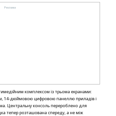
тимедійним комплексом із трьома екранами:
, 14-дюймовою цифровою панеллю приладів і
рма. Центральну консоль перероблено для
дка тепер розташована спереду, а не між