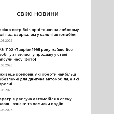
СВІЖІ НОВИНИ
авіщо потрібні чорні точки на лобовому
клі над дзеркалом у салоні автомобіля
.08.2026
АЗ-1102 «Таврія» 1995 року майже без
робігу з’явилася у продажу у стані
апсули часу (фото)
.08.2026
ахівець розповів, які оберти найбільш
ебезпечні для двигуна автомобіля, а які
орисні
.08.2026
ерегрів двигуна автомобіля в спеку:
оловні ознаки та помилки водіїв
.08.2026