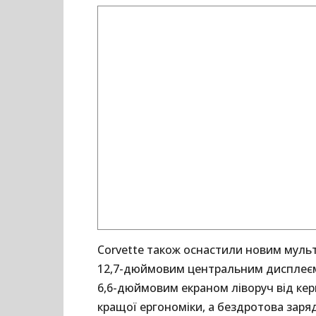
Corvette також оснастили новим муль
12,7-дюймовим центральним дисплеєм
6,6-дюймовим екраном ліворуч від ке
кращої ергономіки, а бездротова заря