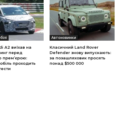
білі
Автоновинки
i A2 виїхав на
Класичний Land Rover
инг перед
Defender знову випускають:
ю прем’єрою:
за позашляховик просять
обіль проходить
понад $500 000
тести