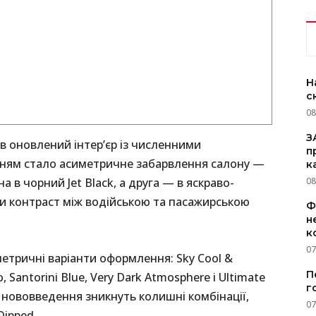
Н
с
08
З
в оновлений інтер’єр із численними
п
ням стало асиметричне забарвлення салону —
к
 в чорний Jet Black, а друга — в яскраво-
08
чи контраст між водійською та пасажирською
Ф
н
к
07
етричні варіанти оформлення: Sky Cool &
П
Santorini Blue, Very Dark Atmosphere і Ultimate
г
з нововведення зникнуть колишні комбінації,
07
Dipped.