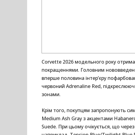
Corvette 2026 модельного року отрима
покращеннями. Головним нововведен
вперше половина інтер’єру пофарбована
червоний Adrenaline Red, підкреслюю
зонами.
Крім того, покупцям запропонують сим
Medium Ash Gray з акцентами Habanero, 
Suede. При цьому очікується, що чере
наприклад, Tension Blue/Twilight Blue 