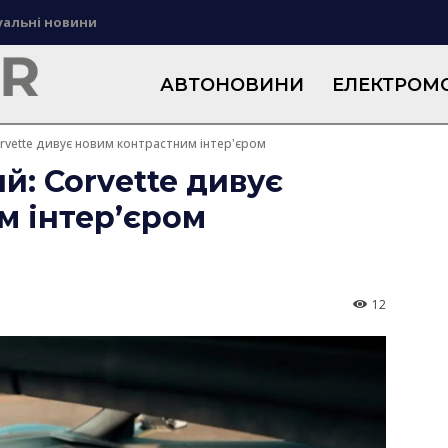
уальні новини
АВТОНОВИНИ
ЕЛЕКТРОМО
rvette дивує новим контрастним інтер'єром
й: Corvette дивує
м інтер’єром
12