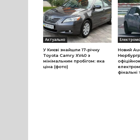
Актуально
Електромо
У Києві знайшли 17-річну
Новий Aud
Toyota Camry XV40 з
Нюрбургр
мінімальним пробігом: яка
офіційно
ціна (фото)
електром
фінальні 