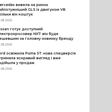
ercedes вивела на ринок
айпотужніший GLS із двигуном V8:
кільки він коштує
.08.2026
issan готує доступний
лектрокросовер NX7: він буде
ешевшим за головну новинку бренду
.08.2026
ord освіжила Puma ST: нова спецверсія
тримала яскравий вигляд і вже
адійшла у продаж
.08.2026