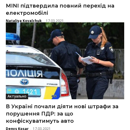
MINI підтвердила повний перехід на
електромобілі
Nataliya Kovalchuk
17.03.2021
-
Актуально
В Україні почали діяти нові штрафи за
порушення ПДР: за що
конфіскуватимуть авто
Denys Kosar
17.03.2021
-