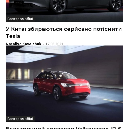
Електромобілі
У Китаї збираються серйозно потіснити
Tesla
Nataliya Kovalchuk
17.03.2021
-
Електромобілі