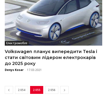
Електромобілі
Volkswagen планує випередити Tesla і
стати світовим лідером електрокарів
до 2025 року
Denys Kosar
17.03.2021
-
2 054
2 055
2 056