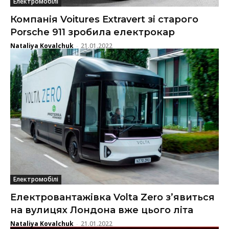
Електромобілі
Компанія Voitures Extravert зі старого
Porsche 911 зробила електрокар
Nataliya Kovalchuk
21.01.2022
-
Електромобілі
Електровантажівка Volta Zero з’явиться
на вулицях Лондона вже цього літа
Nataliya Kovalchuk
21.01.2022
-