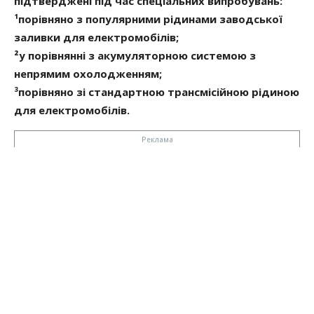
підтверджені під час спеціальних випробувань:
¹порівняно з популярними рідинами заводської
заливки для електромобілів;
²у порівнянні з акумуляторною системою з
непрямим охолодженням;
³порівняно зі стандартною трансмісійною рідиною
для електромобілів.