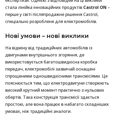
експертизи. Однією з відповідей на ці виклики
стала лінійка інноваційних продуктів
Castrol
ON
–
перше у світі післяпродажне рішення Castrol,
спеціально розроблене для електромобілів.
Нові умови – нові виклики
На відміну від традиційних автомобілів із
двигунами внутрішнього згоряння, де
використовується багатошвидкісна коробка
передач, електромобілі зазвичай оснащені
спрощеними одношвидкісними трансмісіями. Це
пояснюється тим, що електродвигуни створюють
високий крутний момент практично з нульових
обертів. Така конструкція трансмісії здається
простою, але вона працює в набагато складніших
умовах, ніж традиційні аналоги.