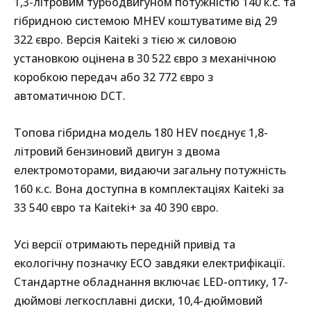
1,3-літровим турбодвигуном потужністю 140 к.с. та
гібридною системою MHEV коштуватиме від 29
322 євро. Версія Kaiteki з тією ж силовою
установкою оцінена в 30 522 євро з механічною
коробкою передач або 32 772 євро з
автоматичною DCT.
Топова гібридна модель 180 HEV поєднує 1,8-
літровий бензиновий двигун з двома
електромоторами, видаючи загальну потужність
160 к.с. Вона доступна в комплектаціях Kaiteki за
33 540 євро та Kaiteki+ за 40 390 євро.
Усі версії отримають передній привід та
екологічну позначку ECO завдяки електрифікації.
Стандартне обладнання включає LED-оптику, 17-
дюймові легкосплавні диски, 10,4-дюймовий