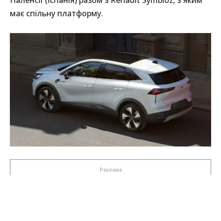
Паленсії (Іспанія) разом з Renault Symbioz, з яким
має спільну платформу.