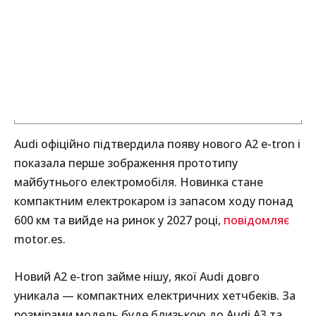
Audi офіційно підтвердила появу нового A2 e-tron і
показала перше зображення прототипу
майбутнього електромобіля. Новинка стане
компактним електрокаром із запасом ходу понад
600 км та вийде на ринок у 2027 році,
повідомляє
motor.es.
Новий A2 e-tron займе нішу, якої Audi довго
уникала — компактних електричних хетчбеків. За
розмірами модель буде близькою до Audi A3 та