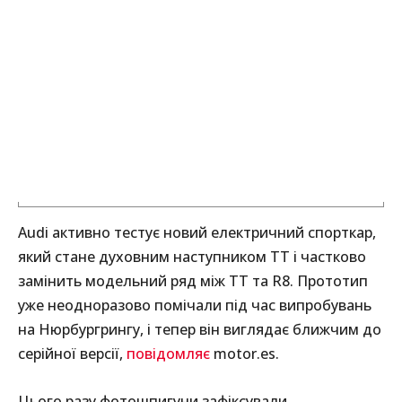
Audi активно тестує новий електричний спорткар,
який стане духовним наступником TT і частково
замінить модельний ряд між TT та R8. Прототип
уже неодноразово помічали під час випробувань
на Нюрбургрингу, і тепер він виглядає ближчим до
серійної версії,
повідомляє
motor.es.
Цього разу фотошпигуни зафіксували