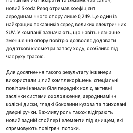
Попри великі габарити та семимісний салон,
новий Skoda Peaq отримав коефіцієнт
аеродинамічного опору лише 0,249. Це один із
найкращих показників серед великих електричних
SUV. У компанії зазначають, що навіть незначне
зменшення опору повітрю дозволяє додавати
додаткові кілометри запасу ходу, особливо під
час руху трасою.
Для досягнення такого результату інженери
використали цілий комплекс рішень: спеціальні
повітряні канали біля передніх коліс, активні
заслінки системи охолодження, аеродинамічні
колісні диски, гладкі боковини кузова та приховані
дверні ручки. Важливу роль також відіграють
новий задній спойлер і елементи під днищем, які
спрямовують повітряні потоки.