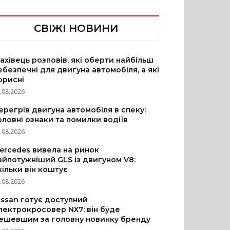
СВІЖІ НОВИНИ
ахівець розповів, які оберти найбільш
ебезпечні для двигуна автомобіля, а які
орисні
.08.2026
ерегрів двигуна автомобіля в спеку:
оловні ознаки та помилки водіїв
.08.2026
ercedes вивела на ринок
айпотужніший GLS із двигуном V8:
кільки він коштує
.08.2026
issan готує доступний
лектрокросовер NX7: він буде
ешевшим за головну новинку бренду