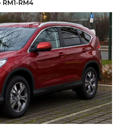
– RM1-RM4