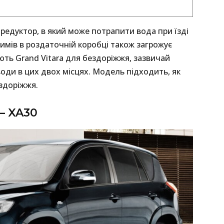
 редуктор, в який може потрапити вода при їзді
мів в роздаточній коробці також загрожує
ють Grand Vitara для бездоріжжя, зазвичай
оди в цих двох місцях. Модель підходить, як
ездоріжжя.
 – XA30