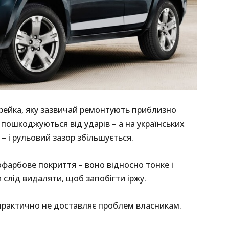
рейка, яку зазвичай ремонтують приблизно
і пошкоджуються від ударів – а на українських
– і рульовий зазор збільшується.
офарбове покриття – воно відносно тонке і
 слід видаляти, щоб запобігти іржу.
 практично не доставляє проблем власникам.