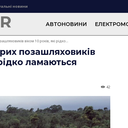
уальні новини
АВТОНОВИНИ
ЕЛЕКТРОМО
ашляховиків віком 10 років, які рідко...
арих позашляховиків
і рідко ламаються
42