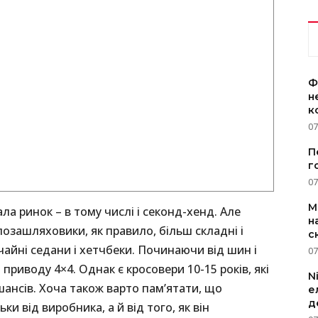
Ф
н
к
07
П
г
07
M
а ринок – в тому числі і секонд-хенд. Але
н
позашляховики, як правило, більш складні і
с
ичайні седани і хетчбеки. Починаючи від шин і
07
риводу 4×4. Однак є кросовери 10-15 років, які
N
ансів. Хоча також варто пам’ятати, що
е
д
ки від виробника, а й від того, як він