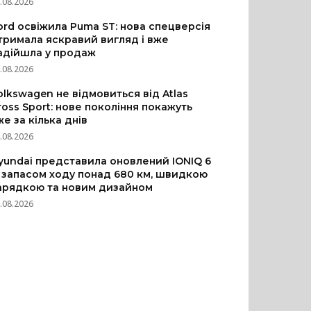
.08.2026
ord освіжила Puma ST: нова спецверсія
тримала яскравий вигляд і вже
адійшла у продаж
.08.2026
olkswagen не відмовиться від Atlas
ross Sport: нове покоління покажуть
же за кілька днів
.08.2026
yundai представила оновлений IONIQ 6
з запасом ходу понад 680 км, швидкою
арядкою та новим дизайном
.08.2026