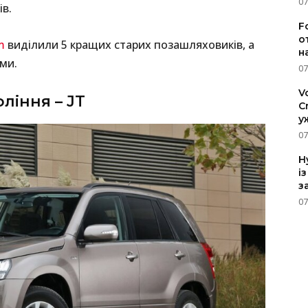
07
ів.
F
о
m
виділили 5 кращих старих позашляховиків, а
н
ми.
07
V
оління – JT
C
у
07
H
і
з
07