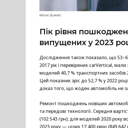
Матас Бузеліс
Пік рівня пошкоджен
випущених у 2023 ро
Дослідження також показало, що 53–60
2017 рік і перевірених carVertical, м
моделей 40,7 % транспортних засобів 
Цей показник зріс до 52,7 % у 2022 році
доказ того, що жоден автомобіль не 
Ремонт пошкоджень новіших автомобіл
та передові технології. Середня варті
(102 543 грн); для моделей 2020 року в
2023 року — цілих 17 400 євро (849 642 