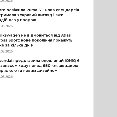
.08.2026
ord освіжила Puma ST: нова спецверсія
тримала яскравий вигляд і вже
адійшла у продаж
.08.2026
olkswagen не відмовиться від Atlas
ross Sport: нове покоління покажуть
же за кілька днів
.08.2026
yundai представила оновлений IONIQ 6
з запасом ходу понад 680 км, швидкою
арядкою та новим дизайном
.08.2026