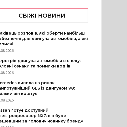
СВІЖІ НОВИНИ
ахівець розповів, які оберти найбільш
ебезпечні для двигуна автомобіля, а які
орисні
.08.2026
ерегрів двигуна автомобіля в спеку:
оловні ознаки та помилки водіїв
.08.2026
ercedes вивела на ринок
айпотужніший GLS із двигуном V8:
кільки він коштує
.08.2026
issan готує доступний
лектрокросовер NX7: він буде
ешевшим за головну новинку бренду