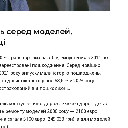
ь серед моделей,
ці
 % транспортних засобів, випущених з 2011 по
али зареєстровані пошкодження. Серед новіших
2021 року випуску мали історію пошкоджень.
 та досяг пікового рівня 68,6 % у 2023 році —
застрахований від пошкоджень.
ів коштує значно дорожче через дорогі деталі
сть ремонту моделей 2000 року — 2100 євро
она сягала 5100 євро (249 033 грн), а для моделей
грн).