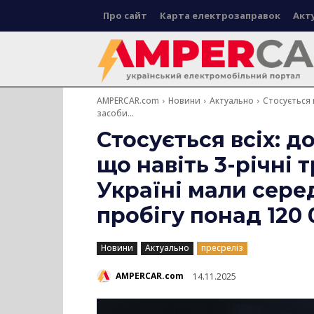
Про сайт
Карта електрозаправок
Акт
AMPERCAR.com
Новини
Актуально
Стосується 
засоби...
Стосується всіх: 
що навіть 3-річні 
Україні мали сере
пробігу понад 120 
Новини
Актуально
пресреліз
AMPERCAR.com
14.11.2025