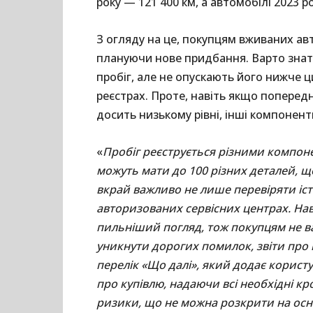
року — 121 400 км, а автомобілі 2023 р
З огляду на це, покупцям вживаних ав
плануючи нове придбання. Варто знати
пробіг, але не опускають його нижче ц
реєстрах. Проте, навіть якщо поперед
досить низькому рівні, інші компонен
«
Пробіг реєструється різними компоне
можуть мати до 100 різних деталей, 
вкрай важливо не лише перевіряти іст
авторизованих сервісних центрах. Наві
пильніший погляд, тож покупцям не в
уникнути дорогих помилок, звіти про іс
перелік «Що далі», який додає корист
про купівлю, надаючи всі необхідні кр
ризики, що не можна розкрити на осн