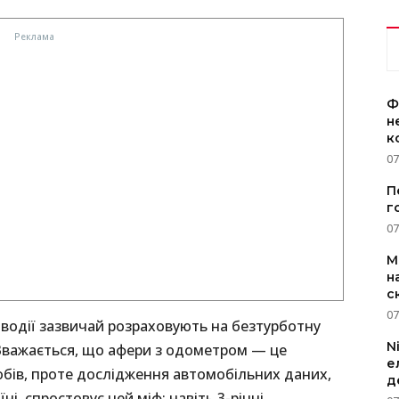
Ф
н
к
07
П
г
07
M
н
с
07
водії зазвичай розраховують на безтурботну
N
 Вважається, що афери з одометром — це
е
обів, проте дослідження автомобільних даних,
д
ні, спростовує цей міф: навіть 3-річні