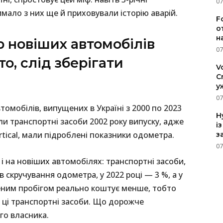
07
имало з них ще й приховували історію аварій.
F
о
н
р новіших автомобілів
07
о, слід зберігати
V
C
у
07
томобілів, випущених в Україні з 2000 по 2023
H
ли транспортні засоби 2002 року випуску, адже
і
rtical, мали підроблені показники одометра.
з
07
 і на новіших автомобілях: транспортні засоби,
в скручування одометра, у 2022 році — 3 %, а у
ученим пробігом реально коштує менше, тобто
 ці транспортні засоби. Що дорожче
го власника.