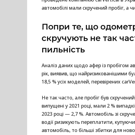
автомобілі мали скручений пробіг, а ч
Попри те, що одомет
скручують не так част
пильність
Аналіз даних щодо афер із пробігом ав
рік, виявив, що найризикованішими бу
18,5 % усіх моделей, перевірених carVe
Не так часто, але пробіг був скручений
випущені у 2021 році, мали 2 % випадкі
2023 році — 2,7 %. Автомобіль зі скр
водії ризикують переплатити, купуючи
автомобіль, то більші збитки для ново