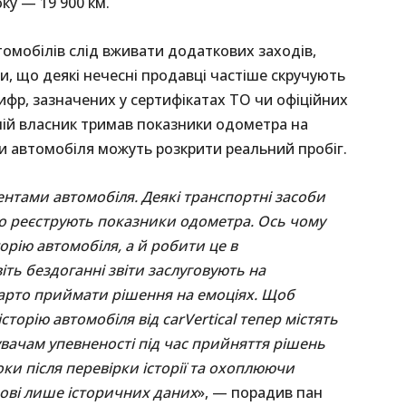
оку — 19 900 км.
томобілів слід вживати додаткових заходів,
, що деякі нечесні продавці частіше скручують
ифр, зазначених у сертифікатах ТО чи офіційних
ній власник тримав показники одометра на
ти автомобіля можуть розкрити реальний пробіг.
нтами автомобіля. Деякі транспортні засоби
що реєструють показники одометра. Ось чому
орію автомобіля, а й робити це в
ть бездоганні звіти заслуговують на
арто приймати рішення на емоціях. Щоб
торію автомобіля від carVertical тепер містять
увачам упевненості під час прийняття рішень
оки після перевірки історії та охоплюючи
ові лише історичних даних
», — порадив пан