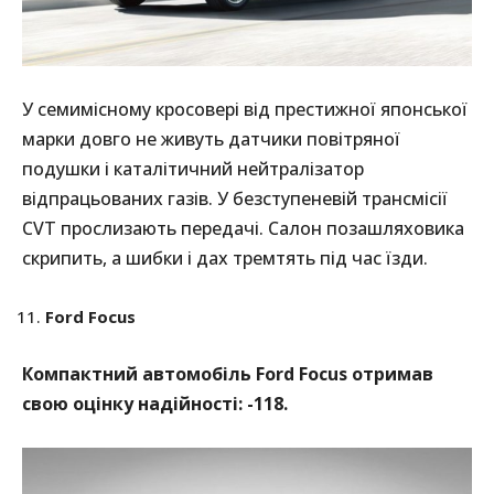
У семимісному кросовері від престижної японської
марки довго не живуть датчики повітряної
подушки і каталітичний нейтралізатор
відпрацьованих газів. У безступеневій трансмісії
CVT прослизають передачі. Салон позашляховика
скрипить, а шибки і дах тремтять під час їзди.
Ford Focus
Компактний автомобіль Ford Focus отримав
свою оцінку надійності: -118.