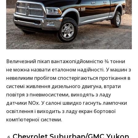
Величезний пікап вантажопідйомністю 3⁄4 тонни
не можна назвати еталоном надійності. У машин з
невеликим пробігом спостерігаються протікання в
системі живлення дизельного двигуна, втрати
повітря з пневмосистеми, виходять з ладу
датчики NOx. У салоні швидко гаснуть лампочки
освітлення і виходить з ладу екран бортової
комп’ютерної системи.
Chevrolet Suburban/GMC Yukon