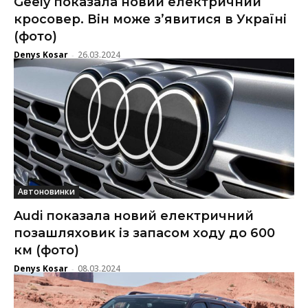
Geely показала новий електричний
кросовер. Він може з’явитися в Україні
(фото)
Denys Kosar
26.03.2024
-
Автоновинки
Audi показала новий електричний
позашляховик із запасом ходу до 600
км (фото)
Denys Kosar
08.03.2024
-