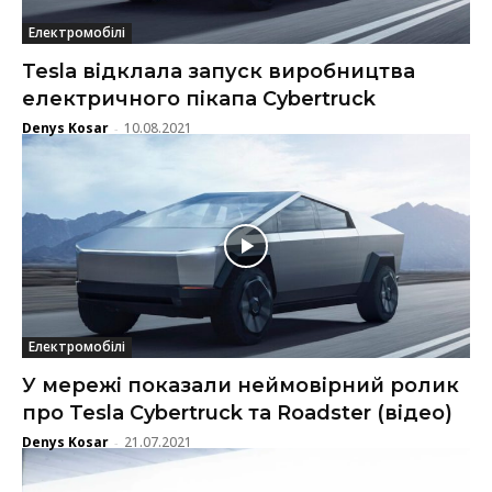
Електромобілі
Tesla відклала запуск виробництва
електричного пікапа Cybertruck
Denys Kosar
10.08.2021
-
Електромобілі
У мережі показали неймовірний ролик
про Tesla Cybertruck та Roadster (відео)
Denys Kosar
21.07.2021
-