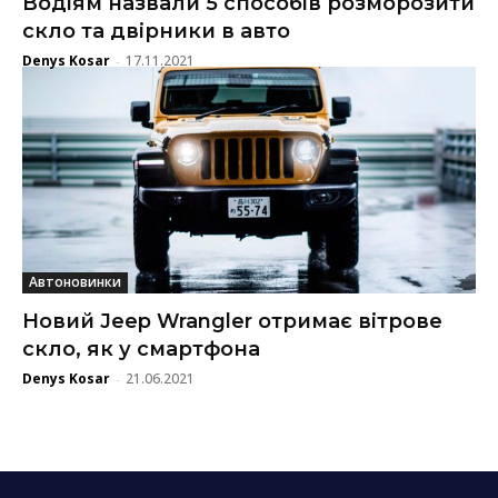
Водіям назвали 5 способів розморозити
скло та двірники в авто
Denys Kosar
17.11.2021
-
Автоновинки
Новий Jeep Wrangler отримає вітрове
скло, як у смартфона
Denys Kosar
21.06.2021
-