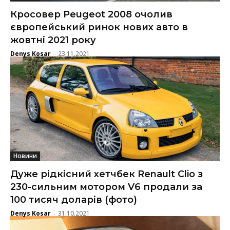
Кросовер Peugeot 2008 очолив
європейський ринок нових авто в
жовтні 2021 року
Denys Kosar
23.11.2021
-
Новини
Дуже рідкісний хетчбек Renault Clio з
230-сильним мотором V6 продали за
100 тисяч доларів (фото)
Denys Kosar
31.10.2021
-