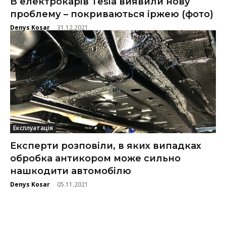
В електрокарів Tesla виявили нову
проблему – покриваються іржею (фото)
Denys Kosar
31.12.2021
-
Експлуатація
Експерти розповіли, в яких випадках
обробка антикором може сильно
нашкодити автомобілю
Denys Kosar
05.11.2021
-