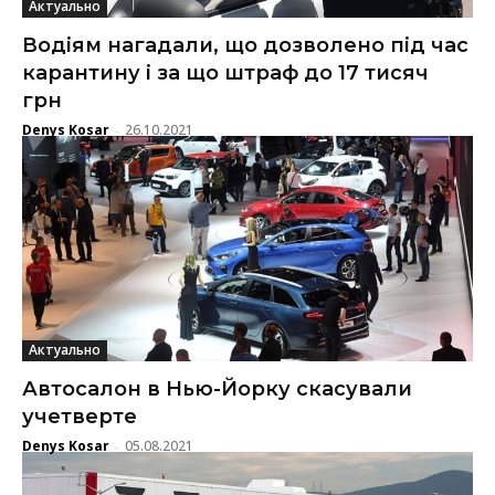
Актуально
Водіям нагадали, що дозволено під час
карантину і за що штраф до 17 тисяч
грн
Denys Kosar
26.10.2021
-
Актуально
Автосалон в Нью-Йорку скасували
учетверте
Denys Kosar
05.08.2021
-