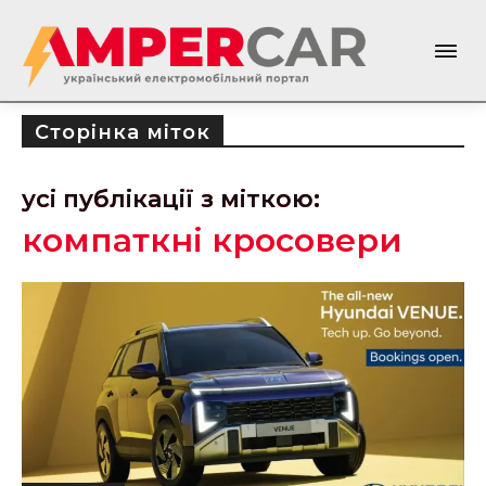
Сторінка міток
усі публікації з міткою:
компаткні кросовери