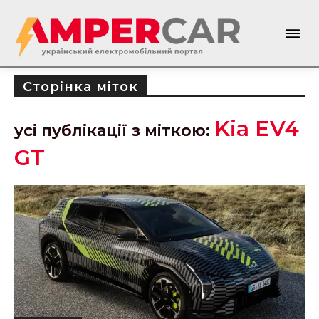
Сторінка міток
Kia EV4
усі публікації з міткою:
GT