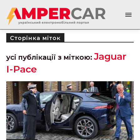
Сторінка міток
Jaguar
усі публікації з міткою:
I-Pace