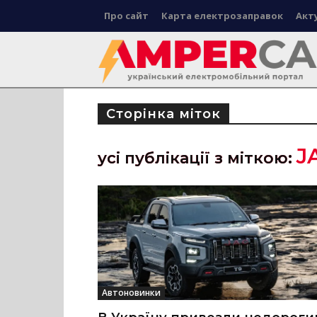
Про сайт
Карта електрозаправок
Акт
Сторінка міток
J
усі публікації з міткою:
Автоновинки