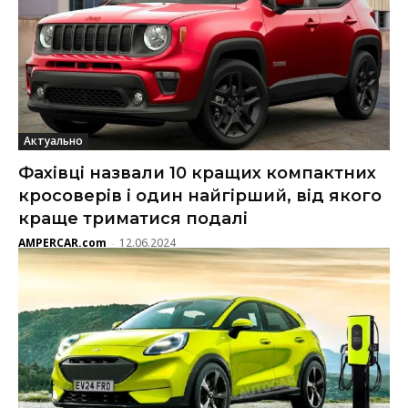
Актуально
Фахівці назвали 10 кращих компактних
кросоверів і один найгірший, від якого
краще триматися подалі
AMPERCAR.com
12.06.2024
-