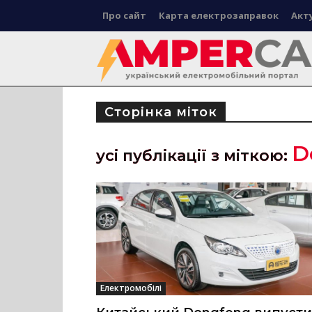
Про сайт
Карта електрозаправок
Акт
Сторінка міток
D
усі публікації з міткою:
Електромобілі