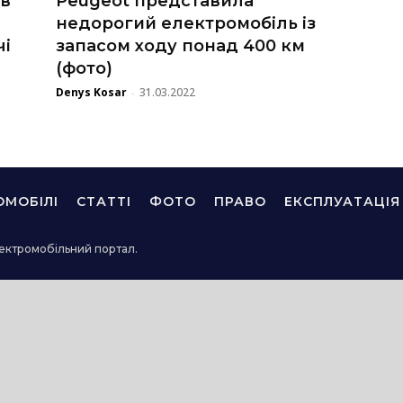
ив
Peugeot представила
недорогий електромобіль із
чі
запасом ходу понад 400 км
(фото)
Denys Kosar
31.03.2022
-
ОМОБІЛІ
СТАТТІ
ФОТО
ПРАВО
ЕКСПЛУАТАЦІЯ
ектромобільний портал.