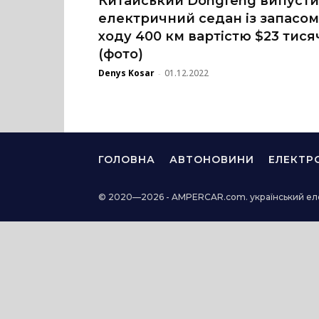
Китайський Dongfeng випуст
електричний седан із запасом
ходу 400 км вартістю $23 тися
(фото)
Denys Kosar
01.12.2022
-
ГОЛОВНА
АВТОНОВИНИ
ЕЛЕКТР
© 2020—2026 - AMPERCAR.com. український ел