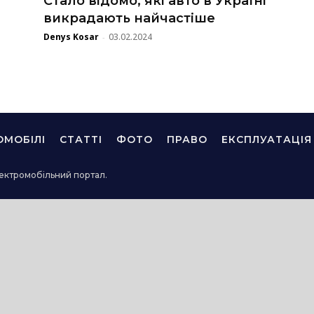
Стало відомо, які авто в Україні
викрадають найчастіше
Denys Kosar
03.02.2024
-
ОМОБІЛІ
СТАТТІ
ФОТО
ПРАВО
ЕКСПЛУАТАЦІЯ
ектромобільний портал.