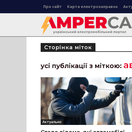
Про сайт
Карта електрозаправок
Акт
Сторінка міток
а
усі публікації з міткою:
Актуально